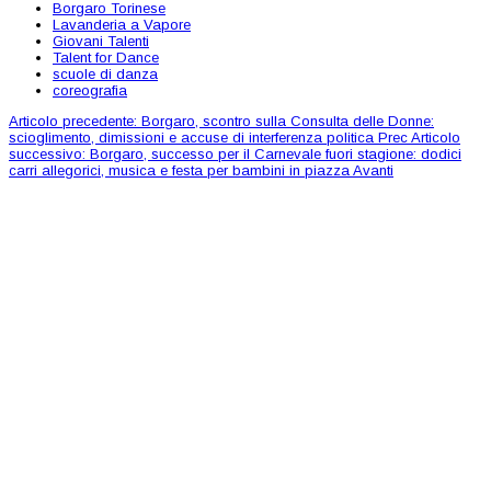
Borgaro Torinese
Lavanderia a Vapore
Giovani Talenti
Talent for Dance
scuole di danza
coreografia
Articolo precedente: Borgaro, scontro sulla Consulta delle Donne:
scioglimento, dimissioni e accuse di interferenza politica
Prec
Articolo
successivo: Borgaro, successo per il Carnevale fuori stagione: dodici
carri allegorici, musica e festa per bambini in piazza
Avanti