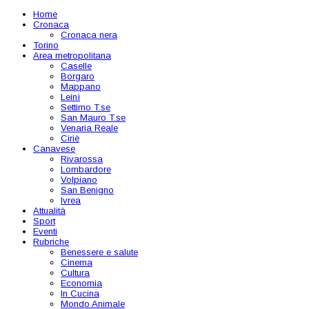
Home
Cronaca
Cronaca nera
Torino
Area metropolitana
Caselle
Borgaro
Mappano
Leinì
Settimo T.se
San Mauro T.se
Venaria Reale
Ciriè
Canavese
Rivarossa
Lombardore
Volpiano
San Benigno
Ivrea
Attualità
Sport
Eventi
Rubriche
Benessere e salute
Cinema
Cultura
Economia
In Cucina
Mondo Animale