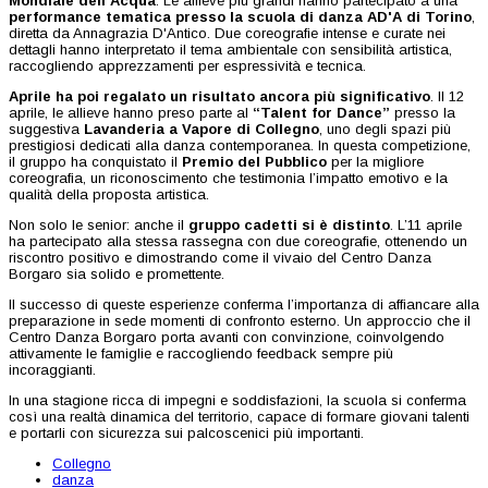
Mondiale dell’Acqua
. Le allieve più grandi hanno partecipato a una
performance tematica presso la scuola di danza AD'A di Torino
,
diretta da Annagrazia D'Antico. Due coreografie intense e curate nei
dettagli hanno interpretato il tema ambientale con sensibilità artistica,
raccogliendo apprezzamenti per espressività e tecnica.
Aprile ha poi regalato un risultato ancora più significativo
. Il 12
aprile, le allieve hanno preso parte al
“Talent for Dance”
presso la
suggestiva
Lavanderia a Vapore di Collegno
, uno degli spazi più
prestigiosi dedicati alla danza contemporanea. In questa competizione,
il gruppo ha conquistato il
Premio del Pubblico
per la migliore
coreografia, un riconoscimento che testimonia l’impatto emotivo e la
qualità della proposta artistica.
Non solo le senior: anche il
gruppo cadetti si è distinto
. L’11 aprile
ha partecipato alla stessa rassegna con due coreografie, ottenendo un
riscontro positivo e dimostrando come il vivaio del Centro Danza
Borgaro sia solido e promettente.
Il successo di queste esperienze conferma l’importanza di affiancare alla
preparazione in sede momenti di confronto esterno. Un approccio che il
Centro Danza Borgaro porta avanti con convinzione, coinvolgendo
attivamente le famiglie e raccogliendo feedback sempre più
incoraggianti.
In una stagione ricca di impegni e soddisfazioni, la scuola si conferma
così una realtà dinamica del territorio, capace di formare giovani talenti
e portarli con sicurezza sui palcoscenici più importanti.
Collegno
danza