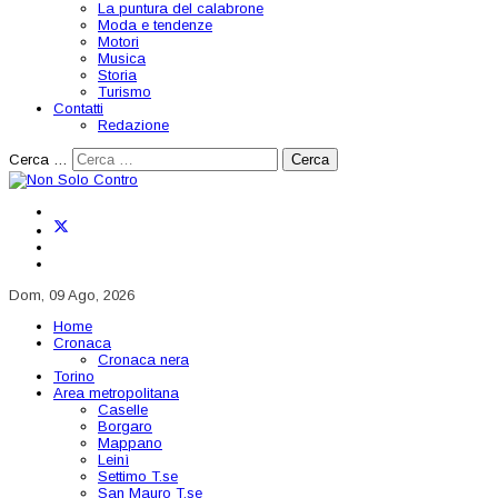
La puntura del calabrone
Moda e tendenze
Motori
Musica
Storia
Turismo
Contatti
Redazione
Cerca …
Cerca
Dom, 09 Ago, 2026
Home
Cronaca
Cronaca nera
Torino
Area metropolitana
Caselle
Borgaro
Mappano
Leinì
Settimo T.se
San Mauro T.se