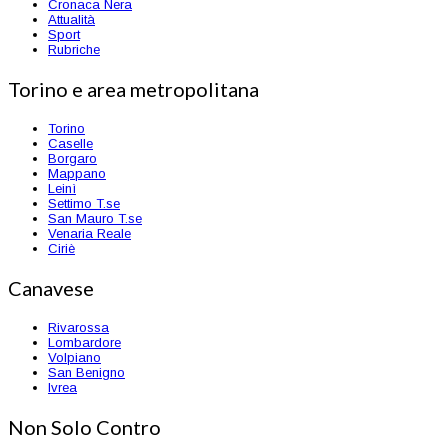
Cronaca Nera
Attualità
Sport
Rubriche
Torino e area metropolitana
Torino
Caselle
Borgaro
Mappano
Leinì
Settimo T.se
San Mauro T.se
Venaria Reale
Ciriè
Canavese
Rivarossa
Lombardore
Volpiano
San Benigno
Ivrea
Non Solo Contro