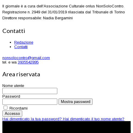
Il giornale è a cura dell'Associazione Culturale onlus NonSoloContro.
Registrazione n. 2949 del 31/01/2019 rilasciata dal Tribunale di Torino
Direttore responsabile: Nadia Bergamini
Contatti
Redazione
Contatti
nonsolocontro@gmail.com
tel. e wa
3935542895
Area riservata
Nome utente
Password
Mostra password
Ricordami
Accesso
Hai dimenticato la tua password?
Hai dimenticato il tuo nome utente?
© 2026 Non Solo Contro. All Rights Reserved | CF 92055340019 |
nonsolocontro@pec.it